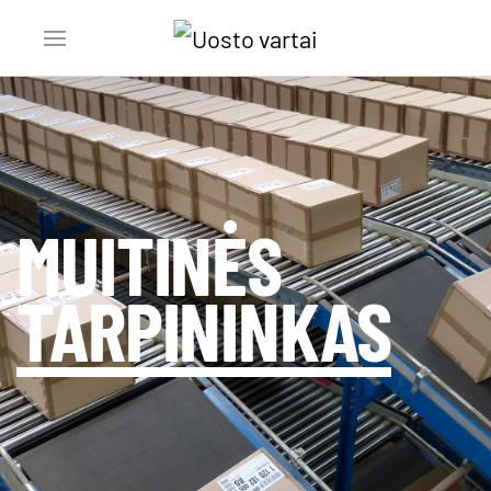
MUITINĖS
TARPININKAS